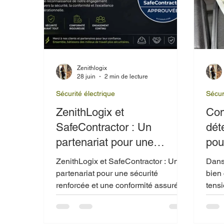
Zenithlogix
28 juin
2 min de lecture
Sécurité électrique
Sécur
ZenithLogix et
Com
SafeContractor : Un
dét
partenariat pour une
pou
sécurité renforcée et une
équ
ZenithLogix et SafeContractor : Un
Dans 
conformité assurée
partenariat pour une sécurité
bien 
renforcée et une conformité assurée
tens
l’in
une 
m’ap