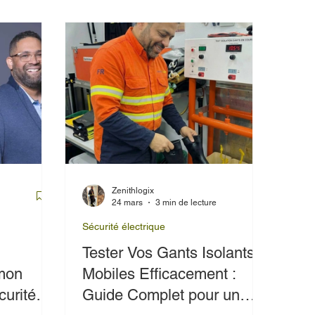
Zenithlogix
24 mars
3 min de lecture
Sécurité électrique
Tester Vos Gants Isolants
 mon
Mobiles Efficacement :
curité
Guide Complet pour un