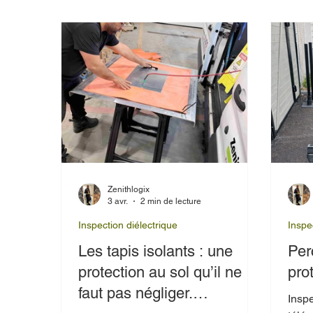
de p
déte
sans
et l
PRO.
dans 
critè
Zenithlogix
3 avr.
2 min de lecture
Inspection diélectrique
Inspe
Les tapis isolants : une
Per
protection au sol qu’il ne
pro
faut pas négliger.
Inspe