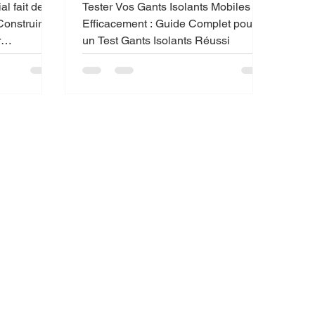
Test Gants Isolants Réussi
l fait de
Tester Vos Gants Isolants Mobiles
Efficacement : Guide Complet pour
un Test Gants Isolants Réussi
mple :
investir
, bâtir une
 marketing…
appelé une
pas une
bilité.