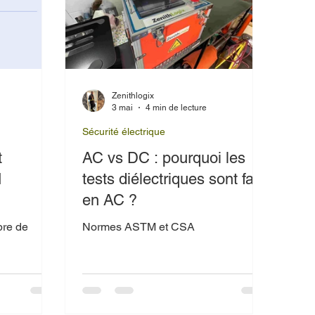
Zenithlogix
e
3 mai
4 min de lecture
Sécurité électrique
t
AC vs DC : pourquoi les
M
tests diélectriques sont faits
en AC ?
bre de
Normes ASTM et CSA