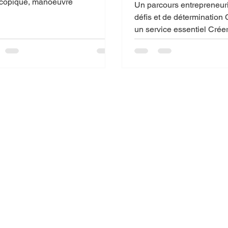
avant tout
scopique, manoeuvre
Un parcours entrepreneuria
défis et de détermination Construire
un service essentiel Créer
ZenithLogix n’a pas été si
développer une clientèle, 
dans un laboratoire mobile
réputation, apprendre le
Mais chaque étape m’a r
chose : La sécurité n’est 
option. C’est une responsa