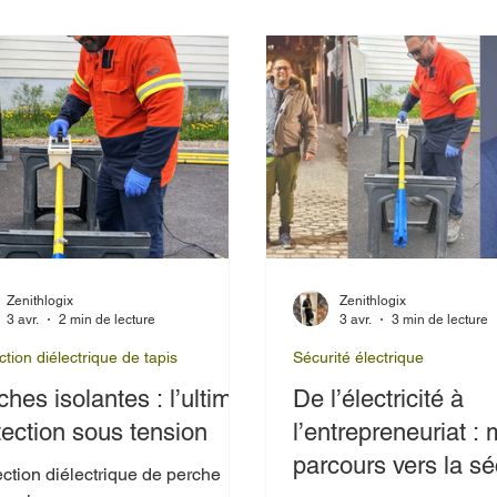
roduits performants comme le
cteur AEMC 275HVD, le testeur
 contact Klein Tools HVNCVT2,
e détecteur Amprobe TIC 300
 Ces outils sont des références
le domaine et illustrent bien les
res à considérer.
Zenithlogix
Zenithlogix
3 avr.
2 min de lecture
3 avr.
3 min de lecture
ction diélectrique de tapis
Sécurité électrique
ches isolantes : l’ultime
De l’électricité à
tection sous tension
l’entrepreneuriat :
parcours vers la sé
ction diélectrique de perche