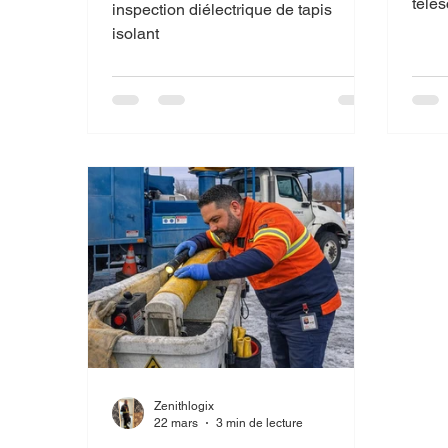
Inspection de tapis
télé
inspection diélectrique de tapis
isolant
Zenithlogix
22 mars
3 min de lecture