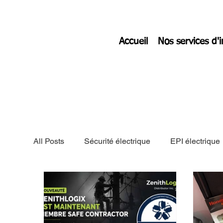
Accueil
Nos services d'
All Posts
Sécurité électrique
EPI électrique
safecontractor
zenithlogix.ca