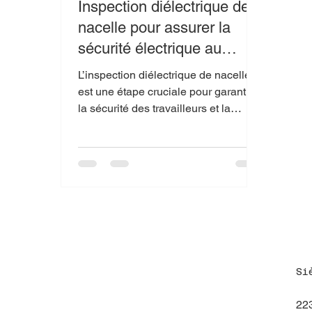
Inspection diélectrique de
nacelle pour assurer la
sécurité électrique au
Québec
L’inspection diélectrique de nacelle
est une étape cruciale pour garantir
la sécurité des travailleurs et la
conformité des équipements
électriques. Dans un secteur où la
moindre défaillance peut entraîner
des accidents graves, il est essentiel
de comprendre comment cette
inspection fonctionne, pourquoi elle
est nécessaire, et comment elle
s’intègre dans les opérations
quotidiennes des entreprises au
Si
Québec. Je vous invite à découvrir
avec moi les aspects clés de cette
223
inspec