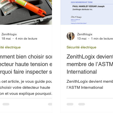
Zenithlogix
Zenithlogix
18 mai
4 min de lecture
13 mai
1 min de lectur
ité électrique
Sécurité électrique
ment bien choisir son
ZenithLogix devien
ecteur haute tension et
membre de l’AST
rquoi faire inspecter ses
International
ipements?
cet article, je vous guide pour
ZenithLogix devient mem
choisir votre détecteur haute
l’ASTM International
ion et vous explique pourquoi
spection de vos équipements est
étape incontournable. Je
puie sur des exemples concrets