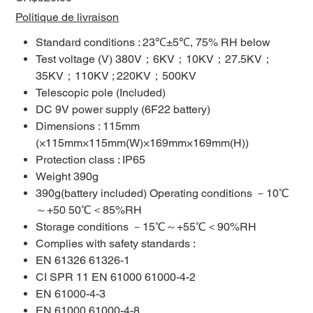
Politique de livraison
Standard conditions
:
23℃±5℃, 75% RH below
Test voltage (V) 380V；6KV；10KV；27.5KV；
35KV；110KV
;
220KV；500KV
Telescopic pole
(Included)
DC 9V power supply (6F22 battery)
Dimensions
:
115mm
(×115mm×115mm(W)×169mm×169mm(H))
Protection class
:
IP65
Weight 390g
390g(battery included) Operating conditions －10℃
～+50 50℃＜85%RH
Storage conditions －15℃～+55℃＜90%RH
Complies with safety standards
:
EN 61326 61326-1
CI SPR 11 EN 61000 61000-4-2
EN 61000-4-3
EN 61000 61000-4-8