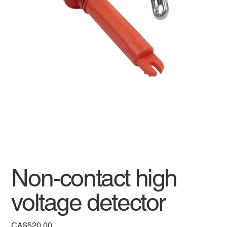
Non-contact high
voltage detector
Price
CA$520.00