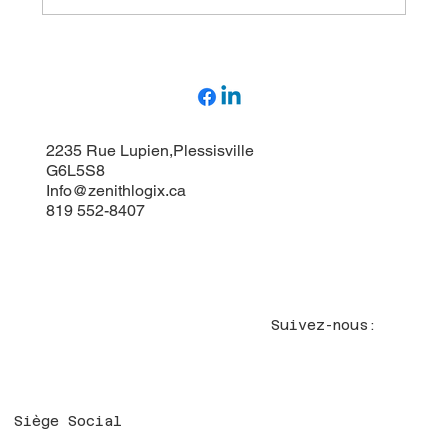
ZenithLogix et SafeContractor : Un
partenariat pour une sécurité renforcée et
une conformité assurée
2235 Rue Lupien,Plessisville
G6L5S8
Info@zenithlogix.ca
819 552-8407
Suivez-nous:
Siège Social