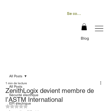
Se connecter
Blog
All Posts
1 min de lecture
All Posts
ZenithLogix devient membre de
Sécurité électrique
l’ASTM International
EPI électrique
Noté NaN étoiles sur 5.