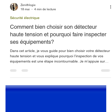
Zenithlogix
18 mai
4 min de lecture
Sécurité électrique
Comment bien choisir son détecteur
haute tension et pourquoi faire inspecter
ses équipements?
Dans cet article, je vous guide pour bien choisir votre détecteur
haute tension et vous explique pourquoi l’inspection de vos
équipements est une étape incontournable. Je m’appuie sur
des exemples concrets de produits performants comme le
détecteur AEMC 275HVD, le testeur sans contact Klein Tools
HVNCVT2, et le détecteur Amprobe TIC 300 PRO. Ces outils
sont des références dans le domaine et illustrent bien les