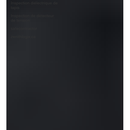
Inspection diélectrique de
tapis
Inspection de détecteur
de tension
safecontractor
zenithlogix.ca