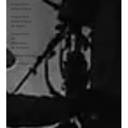
Inspection
diélectrique
Inspection
diélectrique
de tapis
Inspection
de
détecteur
de tension
safecontractor
zenithlogix.ca