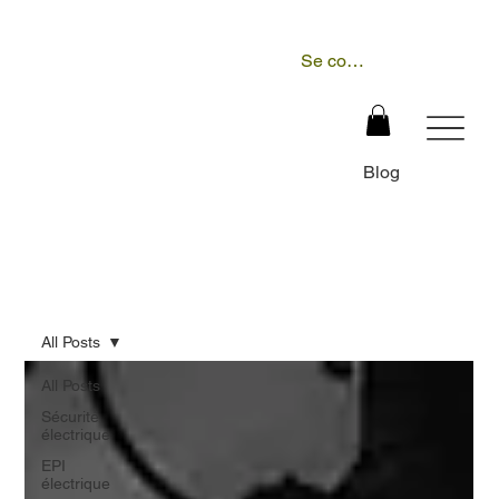
Se connecter
Blog
All Posts
All Posts
Sécurité
électrique
EPI
électrique