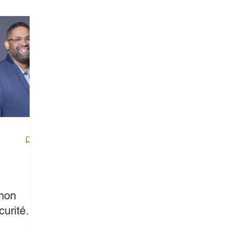
 mon
curité