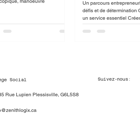
avant tout
scopique, manoeuvre
Un parcours entrepreneuria
défis et de détermination Construire
un service essentiel Créer
ZenithLogix n’a pas été si
développer une clientèle, 
dans un laboratoire mobile
réputation, apprendre le
Mais chaque étape m’a r
chose : La sécurité n’est 
option. C’est une responsa
Suivez-nous:
ège Social
5 Rue Lupien Plessisville, G6L5S8
o@zenithlogix.ca