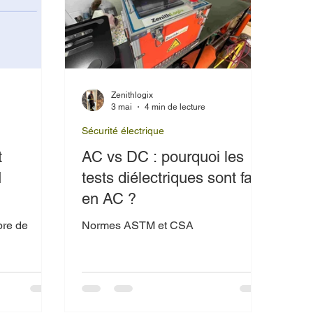
Zenithlogix
e
3 mai
4 min de lecture
Sécurité électrique
t
AC vs DC : pourquoi les
M
tests diélectriques sont faits
en AC ?
bre de
Normes ASTM et CSA