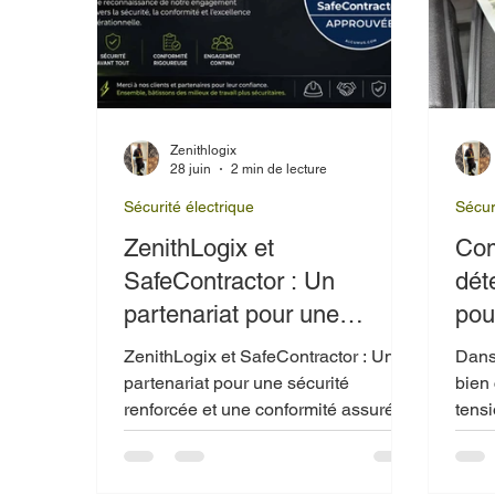
Zenithlogix
28 juin
2 min de lecture
Sécurité électrique
Sécur
ZenithLogix et
Com
SafeContractor : Un
dét
partenariat pour une
pou
sécurité renforcée et une
équ
ZenithLogix et SafeContractor : Un
Dans 
conformité assurée
partenariat pour une sécurité
bien 
renforcée et une conformité assurée
tens
l’in
une 
m’ap