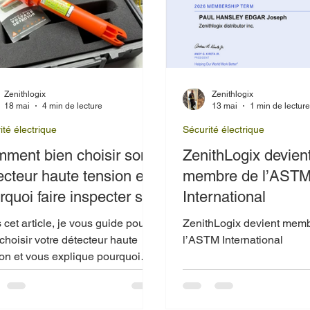
Zenithlogix
Zenithlogix
18 mai
4 min de lecture
13 mai
1 min de lectur
ité électrique
Sécurité électrique
ment bien choisir son
ZenithLogix devien
ecteur haute tension et
membre de l’AST
rquoi faire inspecter ses
International
ipements?
cet article, je vous guide pour
ZenithLogix devient mem
choisir votre détecteur haute
l’ASTM International
ion et vous explique pourquoi
spection de vos équipements est
étape incontournable. Je
puie sur des exemples concrets