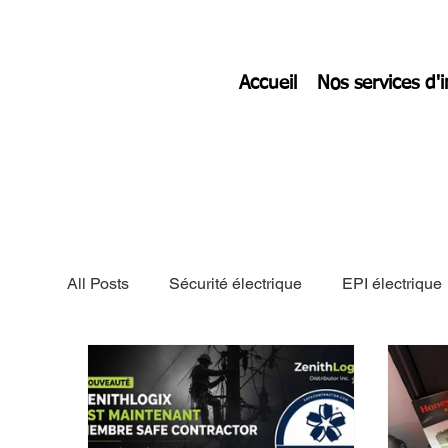
Accueil
Nos services d'
All Posts
Sécurité électrique
EPI électrique
safecontractor
zenithlogix.ca