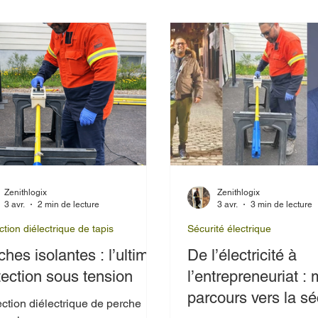
roduits performants comme le
cteur AEMC 275HVD, le testeur
 contact Klein Tools HVNCVT2,
e détecteur Amprobe TIC 300
 Ces outils sont des références
le domaine et illustrent bien les
res à considérer.
Zenithlogix
Zenithlogix
3 avr.
2 min de lecture
3 avr.
3 min de lecture
ction diélectrique de tapis
Sécurité électrique
ches isolantes : l’ultime
De l’électricité à
tection sous tension
l’entrepreneuriat :
parcours vers la sé
ction diélectrique de perche