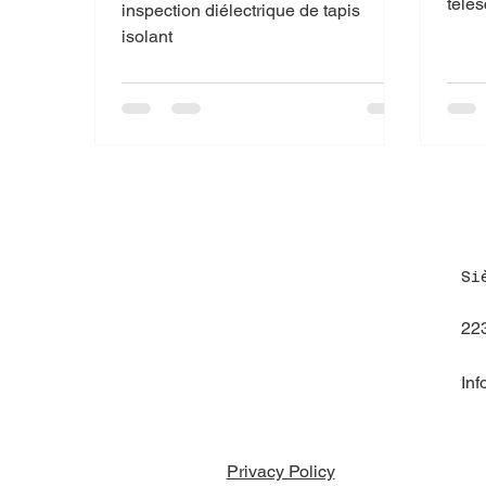
Inspection de tapis
télé
inspection diélectrique de tapis
isolant
Si
223
Inf
Privacy Policy