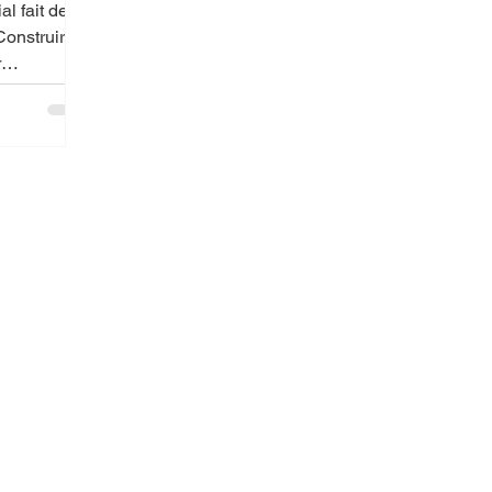
l fait de
mple :
investir
, bâtir une
 marketing…
appelé une
pas une
bilité.