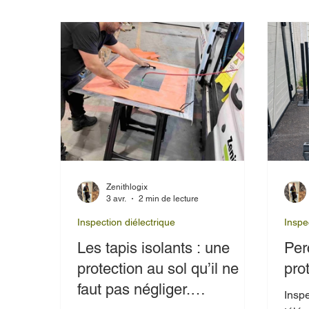
de p
déte
sans
et l
PRO.
dans 
critè
Zenithlogix
3 avr.
2 min de lecture
Inspection diélectrique
Inspe
Les tapis isolants : une
Per
protection au sol qu’il ne
pro
faut pas négliger.
Inspe