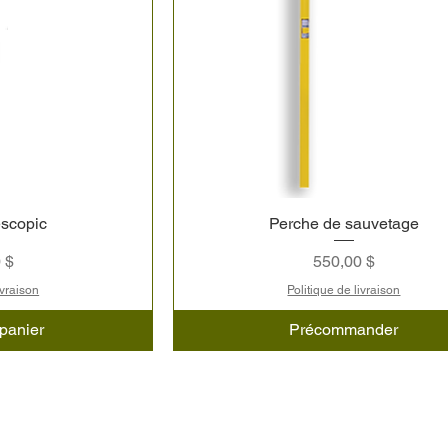
escopic
Perche de sauvetage
Prix
 $
550,00 $
ivraison
Politique de livraison
 panier
Précommander