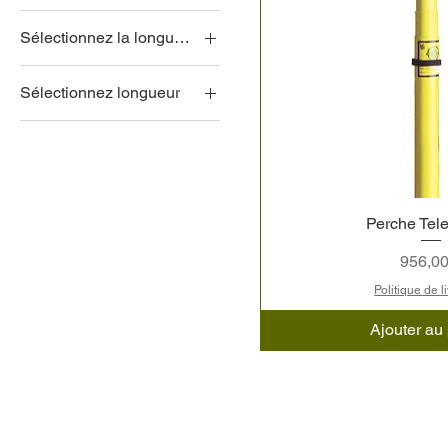
Rond
Sélectionnez la longueur
Triangle
1m45cm
Sélectionnez longueur
1m67cm
32"
2 métres
40"
2m62cm
3m23cm
3m84cm
Perche Tel
4 mètres
Prix
956,00
Politique de l
Ajouter au