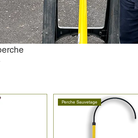
perche
s
Perche Sauvetage