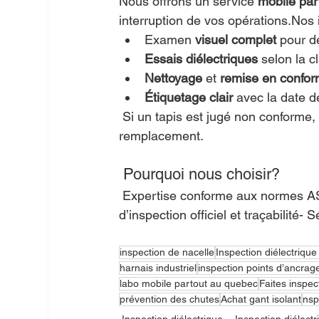
Nous offrons un service 
mobile pa
interruption de vos opérations.Nos
Examen 
visuel complet
 pour d
Essais diélectriques
 selon la 
Nettoyage
 et 
remise en confor
Étiquetage clair
 avec la date de
 Si un tapis est jugé non conforme, nous pouvons également vous proposer une solution de 
remplacement.
 Pourquoi nous choisir?
 Expertise conforme aux normes ASTM & CSA Service mobile rapide et flexible- Rapport 
d’inspection officiel et traçabilité
inspection de nacelle
Inspection diélectrique
harnais industriel
inspection points d’ancrag
labo mobile partout au quebec
Faites inspe
prévention des chutes
Achat gant isolant
nsp
Inspection diélectrique
Inspection diélectr