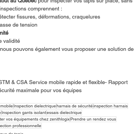
rtout au Québec
 pour inspecter vos tapis sur place, sans
 inspections comprennent :
étecter fissures, déformations, craquelures
classe de tension
mité
 validité
- Sécurité maximale pour vos équipes
 mobile
Inspection dielectrique
harnais de sécurité
inspection harnais
e
Inspection gants isolant
essais dielectrique
cter vos équipements chez zenithlogix
Prendre un rendez vous
ection professionnelle
ique de tapis