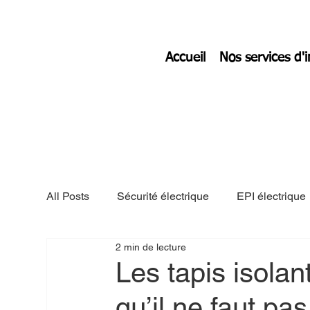
Accueil
Nos services d'
All Posts
Sécurité électrique
EPI électrique
2 min de lecture
safecontractor
zenithlogix.ca
Les tapis isolan
qu’il ne faut pa