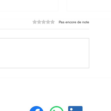
Noté 0 étoile sur 5.
Pas encore de note
ithLogix et SafeContractor
Comment bien choi
n partenariat pour une
détecteur haute ten
urité renforcée et une
pourquoi faire insp
formité assurée
équipements?